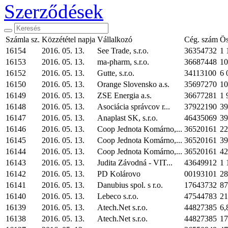
Szerződések
Számla sz.
Közzététel napja
Vállalkozó
Cég. szám
Ös
16154
2016. 05. 13.
See Trade, s.r.o.
36354732
1 
16153
2016. 05. 13.
ma-pharm, s.r.o.
36687448
10
16152
2016. 05. 13.
Gutte, s.r.o.
34113100
6 
16150
2016. 05. 13.
Orange Slovensko a.s.
35697270
10
16149
2016. 05. 13.
ZSE Energia a.s.
36677281
1 
16148
2016. 05. 13.
Asociácia správcov r...
37922190
39
16147
2016. 05. 13.
Anaplast SK, s.r.o.
46435069
39
16146
2016. 05. 13.
Coop Jednota Komárno,...
36520161
22
16145
2016. 05. 13.
Coop Jednota Komárno,...
36520161
39
16144
2016. 05. 13.
Coop Jednota Komárno,...
36520161
42
16143
2016. 05. 13.
Judita Závodná - VIT...
43649912
1 
16142
2016. 05. 13.
PD Kolárovo
00193101
28
16141
2016. 05. 13.
Danubius spol. s r.o.
17643732
87
16140
2016. 05. 13.
Lebeco s.r.o.
47544783
21
16139
2016. 05. 13.
Atech.Net s.r.o.
44827385
6,
16138
2016. 05. 13.
Atech.Net s.r.o.
44827385
17