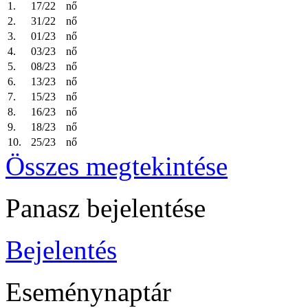
1.
17/22
nő
2.
31/22
nő
3.
01/23
nő
4.
03/23
nő
5.
08/23
nő
6.
13/23
nő
7.
15/23
nő
8.
16/23
nő
9.
18/23
nő
10.
25/23
nő
Összes megtekintése
Panasz bejelentése
Bejelentés
Eseménynaptár