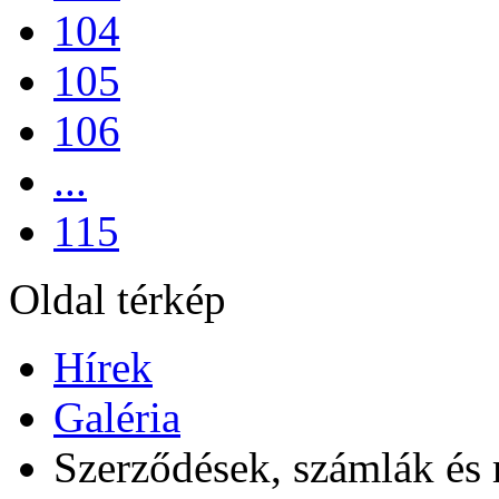
104
105
106
...
115
Oldal térkép
Hírek
Galéria
Szerződések, számlák és