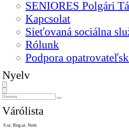
SENIORES Polgári Tá
Kapcsolat
Sieťovaná sociálna sl
Rólunk
Podpora opatrovateľske
Nyelv
Várólista
S.sz.
Reg.sz.
Nem