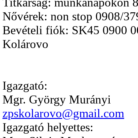
Titkárság: munkanapokon 8
Nővérek: non stop
0908/37
Bevételi fiók:
SK45 0900 0
Kolárovo
Igazgató:
Mgr. György Murányi
zpskolarovo@gmail.com
Igazgató helyettes: