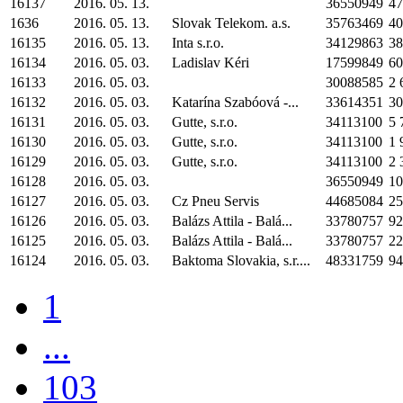
16137
2016. 05. 13.
36550949
47
1636
2016. 05. 13.
Slovak Telekom. a.s.
35763469
40
16135
2016. 05. 13.
Inta s.r.o.
34129863
38
16134
2016. 05. 03.
Ladislav Kéri
17599849
60
16133
2016. 05. 03.
30088585
2 
16132
2016. 05. 03.
Katarína Szabóová -...
33614351
30
16131
2016. 05. 03.
Gutte, s.r.o.
34113100
5 
16130
2016. 05. 03.
Gutte, s.r.o.
34113100
1 
16129
2016. 05. 03.
Gutte, s.r.o.
34113100
2 
16128
2016. 05. 03.
36550949
10
16127
2016. 05. 03.
Cz Pneu Servis
44685084
25
16126
2016. 05. 03.
Balázs Attila - Balá...
33780757
92
16125
2016. 05. 03.
Balázs Attila - Balá...
33780757
22
16124
2016. 05. 03.
Baktoma Slovakia, s.r....
48331759
94
1
...
103