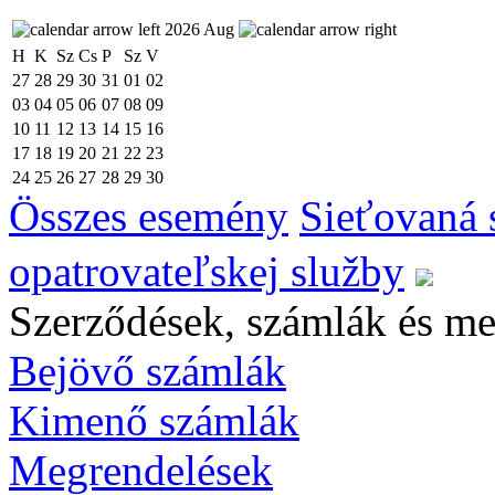
2026 Aug
H
K
Sz
Cs
P
Sz
V
27
28
29
30
31
01
02
03
04
05
06
07
08
09
10
11
12
13
14
15
16
17
18
19
20
21
22
23
24
25
26
27
28
29
30
Összes esemény
Sieťovaná 
opatrovateľskej služby
Szerződések, számlák és me
Bejövő számlák
Kimenő számlák
Megrendelések