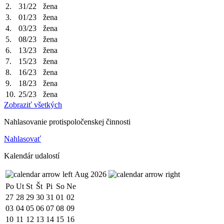
2.
31/22
žena
3.
01/23
žena
4.
03/23
žena
5.
08/23
žena
6.
13/23
žena
7.
15/23
žena
8.
16/23
žena
9.
18/23
žena
10.
25/23
žena
Zobraziť všetkých
Nahlasovanie protispoločenskej činnosti
Nahlasovať
Kalendár udalostí
Aug 2026
Po
Ut
St
Št
Pi
So
Ne
27
28
29
30
31
01
02
03
04
05
06
07
08
09
10
11
12
13
14
15
16