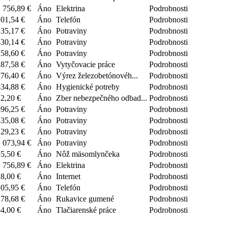
 756,89 €
Áno
Elektrina
Podrobnosti
01,54 €
Áno
Telefón
Podrobnosti
35,17 €
Áno
Potraviny
Podrobnosti
30,14 €
Áno
Potraviny
Podrobnosti
58,60 €
Áno
Potraviny
Podrobnosti
87,58 €
Áno
Vytyčovacie práce
Podrobnosti
76,40 €
Áno
Výrez železobetónovéh...
Podrobnosti
34,88 €
Áno
Hygienické potreby
Podrobnosti
2,20 €
Áno
Zber nebezpečného odbad...
Podrobnosti
96,25 €
Áno
Potraviny
Podrobnosti
35,08 €
Áno
Potraviny
Podrobnosti
29,23 €
Áno
Potraviny
Podrobnosti
 073,94 €
Áno
Potraviny
Podrobnosti
5,50 €
Áno
Nôž mäsomlynčeka
Podrobnosti
 756,89 €
Áno
Elektrina
Podrobnosti
8,00 €
Áno
Internet
Podrobnosti
05,95 €
Áno
Telefón
Podrobnosti
78,68 €
Áno
Rukavice gumené
Podrobnosti
4,00 €
Áno
Tlačiarenské práce
Podrobnosti