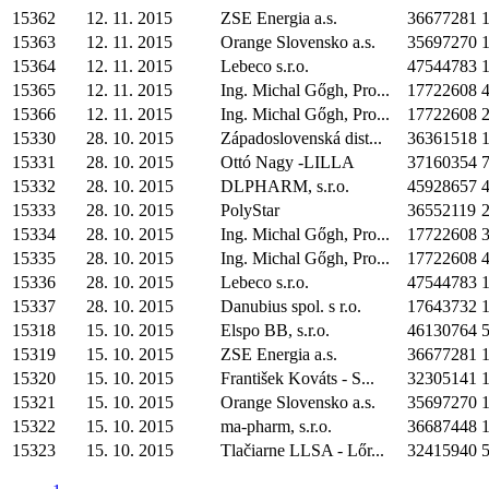
15362
12. 11. 2015
ZSE Energia a.s.
36677281
1
15363
12. 11. 2015
Orange Slovensko a.s.
35697270
1
15364
12. 11. 2015
Lebeco s.r.o.
47544783
1
15365
12. 11. 2015
Ing. Michal Gőgh, Pro...
17722608
4
15366
12. 11. 2015
Ing. Michal Gőgh, Pro...
17722608
2
15330
28. 10. 2015
Západoslovenská dist...
36361518
1
15331
28. 10. 2015
Ottó Nagy -LILLA
37160354
7
15332
28. 10. 2015
DLPHARM, s.r.o.
45928657
4
15333
28. 10. 2015
PolyStar
36552119
2
15334
28. 10. 2015
Ing. Michal Gőgh, Pro...
17722608
3
15335
28. 10. 2015
Ing. Michal Gőgh, Pro...
17722608
4
15336
28. 10. 2015
Lebeco s.r.o.
47544783
1
15337
28. 10. 2015
Danubius spol. s r.o.
17643732
1
15318
15. 10. 2015
Elspo BB, s.r.o.
46130764
5
15319
15. 10. 2015
ZSE Energia a.s.
36677281
1
15320
15. 10. 2015
František Kováts - S...
32305141
1
15321
15. 10. 2015
Orange Slovensko a.s.
35697270
1
15322
15. 10. 2015
ma-pharm, s.r.o.
36687448
1
15323
15. 10. 2015
Tlačiarne LLSA - Lőr...
32415940
5