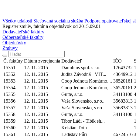
Všetky udalosti
Sieťovaná sociálna služba
Podpora opatrovateľskej s
Register zmlúv, faktúr a objednávok od 2015.09.01
Dodávateľské faktúry
Odberateľské faktúry
Objednávky
Zmluvy
Č. faktúry
Dátum zverejnenia
Dodávateľ
IČO
15351
12. 11. 2015
Danubius spol. s r.o.
17643732
1
15352
12. 11. 2015
Judita Závodná - VIT...
43649912
1
15353
12. 11. 2015
Coop Jednota Komárno,...
36520161
1
15354
12. 11. 2015
Coop Jednota Komárno,...
36520161
2
15355
12. 11. 2015
Gutte, s.r.o.
34113100
4
15356
12. 11. 2015
Vaša Slovensko, s.r.o...
35683813
1
15357
12. 11. 2015
Vaša Slovensko, s.r.o...
35683813
1
15358
12. 11. 2015
Gutte, s.r.o.
34113100
1
15359
12. 11. 2015
Tibor Ládi - Tibik sh...
1
15360
12. 11. 2015
Kristián Tóth
1
15361
12. 11. 2015
Ladislav Fűri
46724516
3