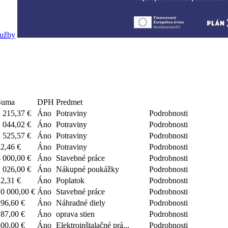
lužby
Suma
DPH
Predmet
 215,37 €
Áno
Potraviny
Podrobnosti
 044,02 €
Áno
Potraviny
Podrobnosti
 525,57 €
Áno
Potraviny
Podrobnosti
2,46 €
Áno
Potraviny
Podrobnosti
 000,00 €
Áno
Stavebné práce
Podrobnosti
 026,00 €
Áno
Nákupné poukážky
Podrobnosti
2,31 €
Áno
Poplatok
Podrobnosti
0 000,00 €
Áno
Stavebné práce
Podrobnosti
96,60 €
Áno
Náhradné diely
Podrobnosti
87,00 €
Áno
oprava stien
Podrobnosti
00,00 €
Áno
Elektroinštalačné prá...
Podrobnosti