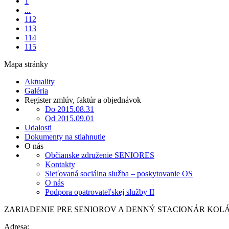
1
...
112
113
114
115
Mapa stránky
Aktuality
Galéria
Register zmlúv, faktúr a objednávok
Do 2015.08.31
Od 2015.09.01
Udalosti
Dokumenty na stiahnutie
O nás
Občianske združenie SENIORES
Kontakty
Sieťovaná sociálna služba – poskytovanie OS
O nás
Podpora opatrovateľskej služby II
ZARIADENIE PRE SENIOROV A DENNÝ STACIONÁR KO
Adresa: