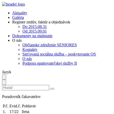
Aktuality
Galéria
Register zmlúv, faktúr a objednávok
Do 2015.08.31
Od 2015.09.01
Dokumenty na stiahnutie
O nás
Občianske združenie SENIORES
Kontakty
Sieťovaná sociálna služba – poskytovanie OS
O nás
Podpora opatrovateľskej služby II
Jazyk
Poradovník čakavatelov
P.č.
Evid.č.
Pohlavie
1.
17/22
žena