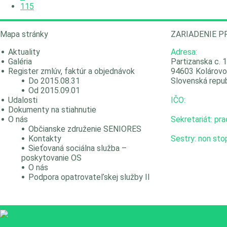
115
Mapa stránky
ZARIADENIE P
Aktuality
Adresa:
Galéria
Partizanska c. 
Register zmlúv, faktúr a objednávok
94603 Kolárovo
Do 2015.08.31
Slovenská repub
Od 2015.09.01
Udalosti
IČO:
Dokumenty na stiahnutie
O nás
Sekretariát: pr
Občianske združenie SENIORES
Kontakty
Sestry: non sto
Sieťovaná sociálna služba –
poskytovanie OS
O nás
Podpora opatrovateľskej služby II