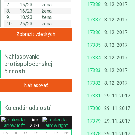
17388
8. 12. 2017
7.
15/23
žena
8.
16/23
žena
9.
18/23
žena
17387
8. 12. 2017
10.
25/23
žena
17386
8. 12. 2017
Zobraziť všetkých
17385
8. 12. 2017
Nahlasovanie
17384
8. 12. 2017
protispoločenskej
činnosti
17383
8. 12. 2017
17382
8. 12. 2017
Nahlasovať
17381
29. 11. 2017
Kalendár udalostí
17380
29. 11. 2017
Aug
17379
29. 11. 2017
2026
17378
29. 11. 2017
Po
Ut
St
Št
Pi
So
Ne