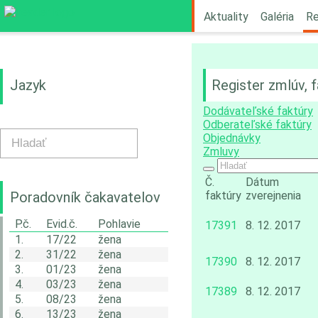
Aktuality
Galéria
Re
Jazyk
Register zmlúv, 
Dodávateľské faktúry
Odberateľské faktúry
Objednávky
Zmluvy
Č.
Dátum
Poradovník čakavatelov
faktúry
zverejnenia
P.č.
Evid.č.
Pohlavie
17391
8. 12. 2017
1.
17/22
žena
2.
31/22
žena
17390
8. 12. 2017
3.
01/23
žena
4.
03/23
žena
17389
8. 12. 2017
5.
08/23
žena
6.
13/23
žena