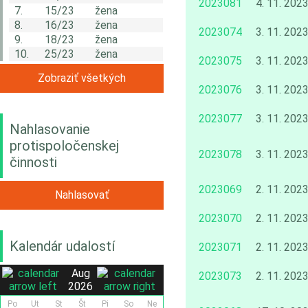
2023081
4. 11. 202
7.
15/23
žena
8.
16/23
žena
2023074
3. 11. 202
9.
18/23
žena
10.
25/23
žena
2023075
3. 11. 202
Zobraziť všetkých
2023076
3. 11. 202
2023077
3. 11. 202
Nahlasovanie
protispoločenskej
2023078
3. 11. 202
činnosti
2023069
2. 11. 202
Nahlasovať
2023070
2. 11. 202
Kalendár udalostí
2023071
2. 11. 202
Aug
2023073
2. 11. 202
2026
Po
Ut
St
Št
Pi
So
Ne