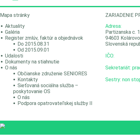
Mapa stránky
ZARIADENIE P
Aktuality
Adresa:
Galéria
Partizanska c. 
Register zmlúv, faktúr a objednávok
94603 Kolárovo
Do 2015.08.31
Slovenská repub
Od 2015.09.01
Udalosti
IČO:
Dokumenty na stiahnutie
O nás
Sekretariát: pr
Občianske združenie SENIORES
Kontakty
Sestry: non sto
Sieťovaná sociálna služba –
poskytovanie OS
O nás
Podpora opatrovateľskej služby II