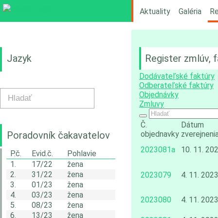
Aktuality
Galéria
Re
Jazyk
Register zmlúv, 
Dodávateľské faktúry
Odberateľské faktúry
Objednávky
Zmluvy
Č.
Dátum
Poradovník čakavatelov
objednavky
zverejneni
2023081a
10. 11. 20
P.č.
Evid.č.
Pohlavie
1.
17/22
žena
2.
31/22
žena
2023079
4. 11. 202
3.
01/23
žena
4.
03/23
žena
2023080
4. 11. 202
5.
08/23
žena
6.
13/23
žena