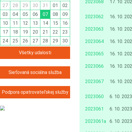
2023068
17. 10. 20
27
28
29
30
31
01
02
03
04
05
06
07
08
09
2023062
16. 10. 20
10
11
12
13
14
15
16
2023063
16. 10. 20
17
18
19
20
21
22
23
24
25
26
27
28
29
30
2023064
16. 10. 20
Všetky udalosti
2023065
16. 10. 20
2023066
16. 10. 20
Sieťovaná sociálna služba
2023067
16. 10. 20
Podpora opatrovateľskej služby
2023060
6. 10. 202
2023061
6. 10. 202
2023061a
6. 10. 202